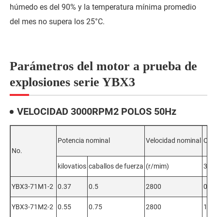
húmedo es del 90% y la temperatura mínima promedio
del mes no supera los 25°C.
Parámetros del motor a prueba de
explosiones serie YBX3
VELOCIDAD 3000RPM2 POLOS 50Hz
Potencia nominal
Velocidad nominal
Corr
No.
kilovatios
caballos de fuerza
(r/mim)
380
YBX3-71M1-2
0.37
0.5
2800
0.99
YBX3-71M2-2
0.55
0.75
2800
1.4