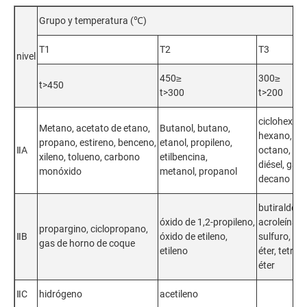
Grupo y temperatura (℃)
T1
T2
T3
nivel
450≥
300≥
t>450
t>300
t>200
ciclohexano
Metano, acetato de etano,
Butanol, butano,
hexano, he
propano, estireno, benceno,
etanol, propileno,
ⅡA
octano, qu
xileno, tolueno, carbono
etilbencina,
diésel, gaso
monóxido
metanol, propanol
decano
butiraldehí
óxido de 1,2-propileno,
acroleína, 
propargino, ciclopropano,
ⅡB
óxido de etileno,
sulfuro, dim
gas de horno de coque
etileno
éter, tetra
éter
ⅡC
hidrógeno
acetileno