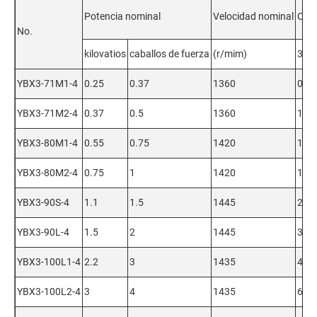
Potencia nominal
Velocidad nominal
Corr
No.
kilovatios
caballos de fuerza
(r/mim)
380
YBX3-71M1-4
0.25
0.37
1360
0.81
YBX3-71M2-4
0.37
0.5
1360
1.14
YBX3-80M1-4
0.55
0.75
1420
1.57
YBX3-80M2-4
0.75
1
1420
1.86
YBX3-90S-4
1.1
1.5
1445
2.68
YBX3-90L-4
1.5
2
1445
3.61
YBX3-100L1-4
2.2
3
1435
4.93
YBX3-100L2-4
3
4
1435
6.66