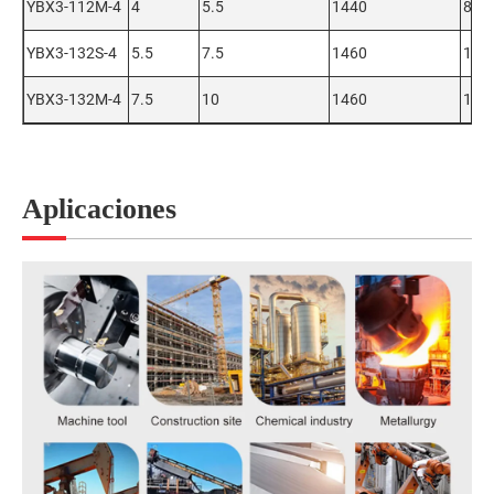
YBX3-112M-4
4
5.5
1440
8.56
YBX3-132S-4
5.5
7.5
1460
11.6
YBX3-132M-4
7.5
10
1460
15.3
Aplicaciones