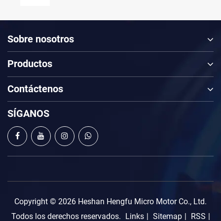
controlador
mejora
TCG
de
de
su
Taichuang
microreducción
velocidad
experiencia
TCGR
serie
enimiento
universal
de
Sobre nosotros
potencian
TCG
preferido
limpieza
la
TaiChuang
r
para
actualizac
Productos
TC
la
de
lideran
automatización
la
la
Contáctenos
de
automatiz
industria
la
industrial
industria
SÍGANOS
ligera
Copyright © 2026 Heshan Hengfu Micro Motor Co., Ltd.
Todos los derechos reservados.
Links
|
Sitemap
|
RSS
|