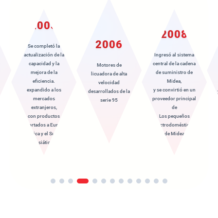
2011
2008
2006
Actualización
Ingresó al sistema
técnica completa de
central de la cadena
Motores de
los motores de
de suministro de
licuadora de alta
licuadora de alta
Midea,
velocidad
velocidad.
y se convirtió en un
desarrollados de la
y entró en el sistema
proveedor principal
serie 95
de cadena de
de
suministro de
Los pequeños
Joyoung
electrodomésticos
,
de Midea
e