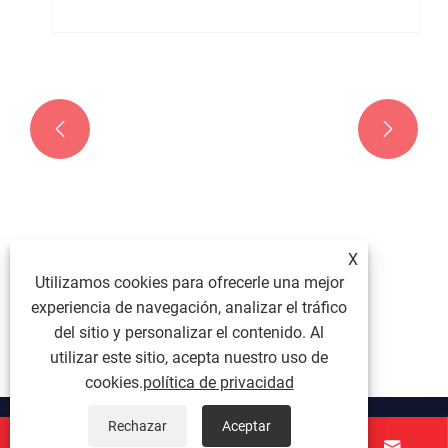


¿Cuáles son las causas del calentamiento
anormal en un motorreductor?
Ver más >>
X
Utilizamos cookies para ofrecerle una mejor
experiencia de navegación, analizar el tráfico
del sitio y personalizar el contenido. Al
utilizar este sitio, acepta nuestro uso de
cookies.
política de privacidad
Rechazar
Aceptar
Sobre nosotros



