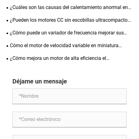
el rendimiento de los motores de alta eficiencia YE3
¿Cuáles son las causas del calentamiento anormal en
un motorreductor?
¿Pueden los motores CC sin escobillas ultracompactos
ofrecer el alto par necesario para la robótica médica del
¿Cómo puede un variador de frecuencia mejorar sus
mañana?
operaciones industriales?
Cómo el motor de velocidad variable en miniatura
mejora la precisión y la eficiencia en aplicaciones
¿Cómo mejora un motor de alta eficiencia el
modernas
rendimiento industrial?
Déjame un mensaje