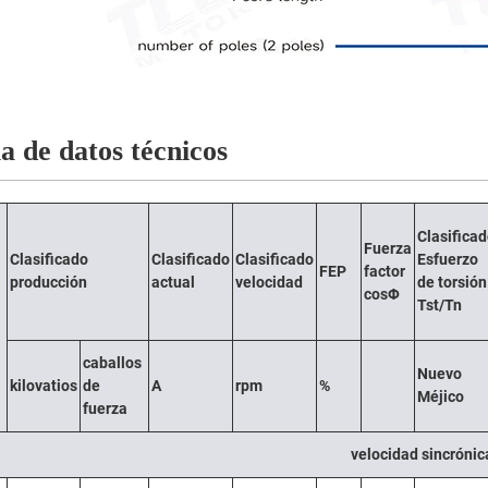
a de datos técnicos
Clasifica
Fuerza
Clasificado
Clasificado
Clasificado
Esfuerzo
FEP
factor
producción
actual
velocidad
de torsión
cosΦ
Tst/Tn
caballos
Nuevo
kilovatios
de
A
rpm
%
Méjico
fuerza
velocidad sincróni