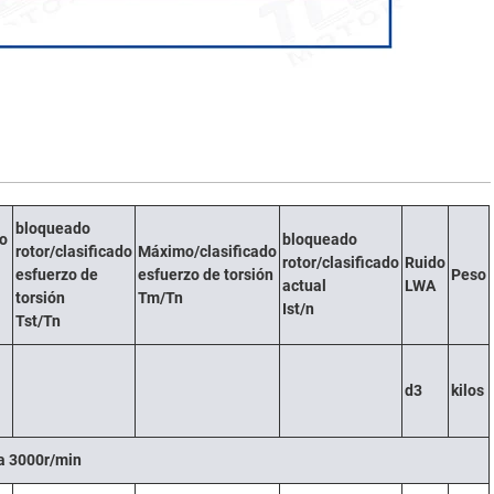
bloqueado
do
bloqueado
rotor/clasificado
Máximo/clasificado
rotor/clasificado
Ruido
esfuerzo de
esfuerzo de torsión
Peso
actual
LWA
torsión
Tm/Tn
Ist/n
Tst/Tn
d3
kilos
ca 3000r/min