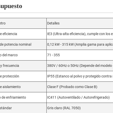
supuesto
tro
Detalles
e eficiencia
IE3 (Ultra-alta eficiencia), cumple con lo
de potencia nominal
0,12 kW - 315 kW (Amplia gama para aplica
 del marco
71 - 355
 y frecuencia
380V / 60Hz o 50Hz (Depende del modelo 
e protección
IP55 (Estanco al polvo y protegido contra
e aislamiento
Clase F (Probado como Clase B)
 de enfriamiento
IC411 (Autoventilado / Autorefrigerado)
estándar
Gris claro (RAL 7050)