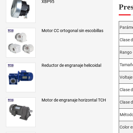
XBP95
Pre
Paráme
Motor CC ortogonal sin escobillas
Clase d
Rango 
Tamaño
Reductor de engranaje helicoidal
Voltaje
Clase d
Motor de engranaje horizontal TCH
Clase d
Método
Color 