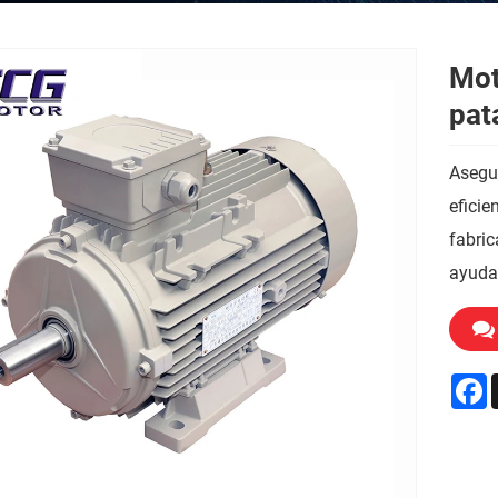
Mot
pat
Asegur
efici
fabric
ayuda
F