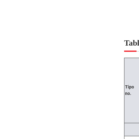
Tabl
Tipo
no.