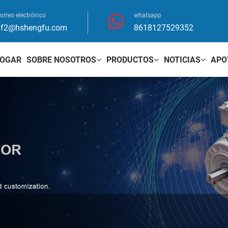
orreo electrónico
whatsapp
hf2@hshengfu.com
8618127529352
OGAR
SOBRE NOSOTROS
PRODUCTOS
NOTICIAS
APO